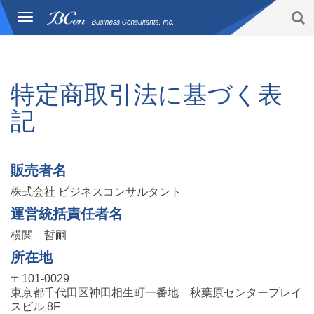
S
Toggle
BCon
navigation
Home
/
Japan Specified Commercial Transactions Law
-
Business
Consultants,
特定商取引法に基づく表
Inc
記
販売者名
株式会社 ビジネスコンサルタント
運営統括責任者名
横関 哲嗣
所在地
〒101-0029
東京都千代田区神田相生町一番地 秋葉原センタープレイ
スビル 8F